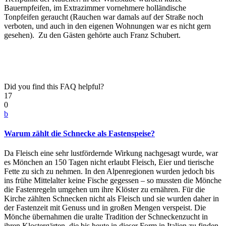
Bauernpfeifen, im Extrazimmer vornehmere holländische
Tonpfeifen geraucht (Rauchen war damals auf der Straße noch
verboten, und auch in den eigenen Wohnungen war es nicht gern
gesehen). Zu den Gästen gehörte auch Franz Schubert.
Did you find this FAQ helpful?
17
0
b
Warum zählt die Schnecke als Fastenspeise?
Da Fleisch eine sehr lustfördernde Wirkung nachgesagt wurde, war
es Mönchen an 150 Tagen nicht erlaubt Fleisch, Eier und tierische
Fette zu sich zu nehmen. In den Alpenregionen wurden jedoch bis
ins frühe Mittelalter keine Fische gegessen – so mussten die Mönche
die Fastenregeln umgehen um ihre Klöster zu ernähren. Für die
Kirche zählten Schnecken nicht als Fleisch und sie wurden daher in
der Fastenzeit mit Genuss und in großen Mengen verspeist. Die
Mönche übernahmen die uralte Tradition der Schneckenzucht in
ihren Klostergärten, die bis heute in dieser Form in Italien zu finden