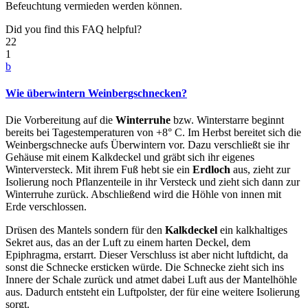
Befeuchtung vermieden werden können.
Did you find this FAQ helpful?
22
1
b
Wie überwintern Weinbergschnecken?
Die Vorbereitung auf die
Winterruhe
bzw. Winterstarre beginnt
bereits bei Tagestemperaturen von +8° C. Im Herbst bereitet sich die
Weinbergschnecke aufs Überwintern vor. Dazu verschließt sie ihr
Gehäuse mit einem Kalkdeckel und gräbt sich ihr eigenes
Winterversteck. Mit ihrem Fuß hebt sie ein
Erdloch
aus, zieht zur
Isolierung noch Pflanzenteile in ihr Versteck und zieht sich dann zur
Winterruhe zurück. Abschließend wird die Höhle von innen mit
Erde verschlossen.
Drüsen des Mantels sondern für den
Kalkdeckel
ein kalkhaltiges
Sekret aus, das an der Luft zu einem harten Deckel, dem
Epiphragma, erstarrt. Dieser Verschluss ist aber nicht luftdicht, da
sonst die Schnecke ersticken würde. Die Schnecke zieht sich ins
Innere der Schale zurück und atmet dabei Luft aus der Mantelhöhle
aus. Dadurch entsteht ein Luftpolster, der für eine weitere Isolierung
sorgt.