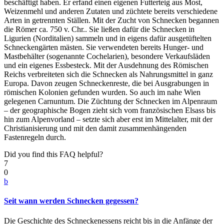
beschäftigt haben. Er erfand einen eigenen Futterteig aus Most,
Weizenmehl und anderen Zutaten und züchtete bereits verschiedene
Arten in getrennten Ställen. Mit der Zucht von Schnecken begannen
die Römer ca. 750 v. Chr.. Sie ließen dafür die Schnecken in
Ligurien (Norditalien) sammeln und in eigens dafür ausgetüftelten
Schneckengärten mästen. Sie verwendeten bereits Hunger- und
Mastbehälter (sogenannte Cochelarien), besondere Verkaufsläden
und ein eigenes Essbesteck. Mit der Ausdehnung des Römischen
Reichs verbreiteten sich die Schnecken als Nahrungsmittel in ganz
Europa. Davon zeugen Schneckenreste, die bei Ausgrabungen in
römischen Kolonien gefunden wurden. So auch im nahe Wien
gelegenen Carnuntum. Die Züchtung der Schnecken im Alpenraum
– der geographische Bogen zieht sich vom französischen Elsass bis
hin zum Alpenvorland – setzte sich aber erst im Mittelalter, mit der
Christianisierung und mit den damit zusammenhängenden
Fastenregeln durch.
Did you find this FAQ helpful?
7
0
b
Seit wann werden Schnecken gegessen?
Die Geschichte des Schneckenessens reicht bis in die Anfänge der