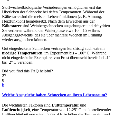
Stoffwechselbiologische Veränderungen ermöglichen erst das
Überleben der Schnecke bei tiefen Temperaturen. Während der
Kältestarre sind die meisten Lebensfunktionen (z. B. Atmung,
Herzfunktion) herabgesetzt. Nach dem Erwachen aus der
Kältestarre
sind Weinbergschnecken ausgehungert und dehydriert.
Sie verlieren während der Winterphase etwa 10 – 15 % ihres
Ausgangsgewichts, das sie über mehrere Wochen im Frühling
wieder ausgleichen können.
Gut eingedeckelte Schnecken vertragen kurzfristig auch extrem
niedrige Temperaturen
, im Experiment bis – 100° C. Während
nicht eingedeckelte Exemplare, von Frost überrascht bereits bei -1°
bis -2° C verenden.
Did you find this FAQ helpful?
27
0
b
Welche Ansprüche haben Schnecken an ihren Lebensraum?
Die wichtigsten Faktoren sind
Lufttemperatur
und
Luftfeuchtigkeit
, eine Temperatur von 12-25° C mit korrelierender
Luftfeuchtigkeit von mind. 50 %, d.h. je höher die Temperatur und