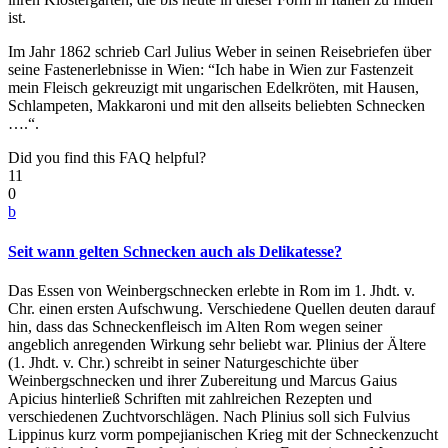
ist.
Im Jahr 1862 schrieb Carl Julius Weber in seinen Reisebriefen über
seine Fastenerlebnisse in Wien: “Ich habe in Wien zur Fastenzeit
mein Fleisch gekreuzigt mit ungarischen Edelkröten, mit Hausen,
Schlampeten, Makkaroni und mit den allseits beliebten Schnecken
….“.
Did you find this FAQ helpful?
11
0
b
Seit wann gelten Schnecken auch als Delikatesse?
Das Essen von Weinbergschnecken erlebte in Rom im 1. Jhdt. v.
Chr. einen ersten Aufschwung. Verschiedene Quellen deuten darauf
hin, dass das Schneckenfleisch im Alten Rom wegen seiner
angeblich anregenden Wirkung sehr beliebt war. Plinius der Ältere
(1. Jhdt. v. Chr.) schreibt in seiner Naturgeschichte über
Weinbergschnecken und ihrer Zubereitung und Marcus Gaius
Apicius hinterließ Schriften mit zahlreichen Rezepten und
verschiedenen Zuchtvorschlägen. Nach Plinius soll sich Fulvius
Lippinus kurz vorm pompejianischen Krieg mit der Schneckenzucht