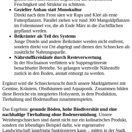
Feuchtigkeit und Struktur zu schützen.
Gezielter Anbau statt Monokultur
Direkt nach dem Frost säen wir Raps und Klee als erste
Futterpflanzen. Parallel ziehen wir rund 300 Mangoldpflanzen
im Folientunnel vor, die ab Ende März in die Zuchtflächen
gepflanzt werden.
Beikräuter als Teil des Systems
Junge Disteln und andere Beikräuter werden nicht entfernt,
sondern direkt vor Ort abgelegt und dienen den Schnecken als
zusätzliche Nahrungsquelle.
Nährstoffkreisläufe durch Resteverwertung
In der Hochsaison verfüttern wir Suppengrünreste
benachbarter Betriebe. So gelangen wertvolle Nährstoffe
zurück in den Boden, anstatt entsorgt zu werden.
Ergänzt wird die Schneckenzucht durch unsere Marktgärtnerei mit
Gemüse, Kräutern, Obstbäumen und Aquaponik. Zusammen bilden
diese Bereiche ein integriertes Hofsystem, in dem Produktion,
Tierhaltung und Bodenaufbau zusammenspielen.
Das Ergebnis:
gesunde Böden, hohe Biodiversität und eine
nachhaltige Tierhaltung ohne Bodenermüdung
. Unsere
Weinbergschnecken sind damit nicht nur ein kulinarisches Produkt,
sondern ein lebendiges Beispiel dafür, wie regenerative
Landwirtschaft langfristig funktionieren kann – mitten in der Stadt.