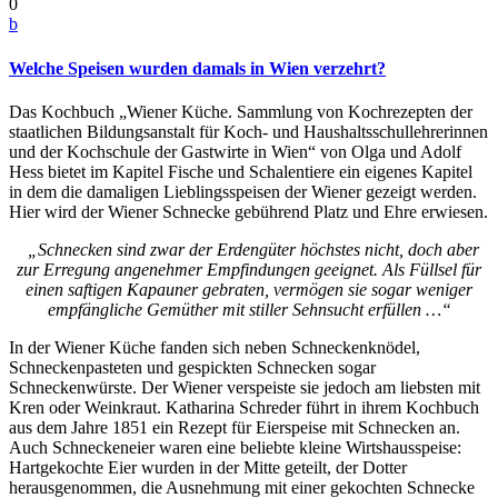
0
b
Welche Speisen wurden damals in Wien verzehrt?
Das Kochbuch „Wiener Küche. Sammlung von Kochrezepten der
staatlichen Bildungsanstalt für Koch- und Haushaltsschullehrerinnen
und der Kochschule der Gastwirte in Wien“ von Olga und Adolf
Hess bietet im Kapitel Fische und Schalentiere ein eigenes Kapitel
in dem die damaligen Lieblingsspeisen der Wiener gezeigt werden.
Hier wird der Wiener Schnecke gebührend Platz und Ehre erwiesen.
„Schnecken sind zwar der Erdengüter höchstes nicht, doch aber
zur Erregung angenehmer Empfindungen geeignet. Als Füllsel für
einen saftigen Kapauner gebraten, vermögen sie sogar weniger
empfängliche Gemüther mit stiller Sehnsucht erfüllen …“
In der Wiener Küche fanden sich neben Schneckenknödel,
Schneckenpasteten und gespickten Schnecken sogar
Schneckenwürste. Der Wiener verspeiste sie jedoch am liebsten mit
Kren oder Weinkraut. Katharina Schreder führt in ihrem Kochbuch
aus dem Jahre 1851 ein Rezept für Eierspeise mit Schnecken an.
Auch Schneckeneier waren eine beliebte kleine Wirtshausspeise:
Hartgekochte Eier wurden in der Mitte geteilt, der Dotter
herausgenommen, die Ausnehmung mit einer gekochten Schnecke