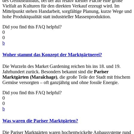
des Gemüseanbaus, bei der auf relativ kleiner Fläche eine große
Vielfalt an Kulturen für den direkten Verkauf erzeugt wird. Im
Mittelpunkt stehen Handarbeit, sorgfältige Planung, kurze Wege und
hohe Produktqualität statt industrieller Massenproduktion.
Did you find this FAQ helpful?
0
0
b
Woher stammt das Konzept der Marktgärtnerei?
Die Wurzeln des Market Gardening reichen bis ins 18. und 19.
Jahrhundert zurück. Besonders bekannt sind die
Pariser
Marktgärten (Maraîchage)
, die große Teile der Stadt mit frischem
Gemüse versorgten – oft ganzjährig und ohne fossile Energie.
Did you find this FAQ helpful?
0
0
b
Was waren die Pariser Marktgärten?
Die Pariser Marktgärten waren hochentwickelte Anbausysteme rund