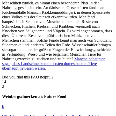
Menschheit zurück, es nimmt einen besonderen Platz in der
Nahrungsgeschichte ein. An dänischen Ostseeküsten fand man
Küchenabfälle (dänisch Kjökkenmöddinger), in denen Speisereste
eines Volkes aus der Steinzeit erkannt wurden. Man fand
hauptsächlich Schalen von Muscheln, aber auch Reste von
Schnecken, Fischen, Krebsen und Krabben, vereinzelt auch
Knochen von Säugetieren und Vögeln. Es wird angenommen, dass
diese Überreste Reste von prähistorischen Mahlzeiten von
Menschen stammen. Solche Funde kennt man auch von Schottland,
Südamerika und anderen Teilen der Erde. Wissenschaftler bringen
sie sogar mit einer der größten Fragen der Entwicklungsgeschichte
in Verbindung: Wieso und wie begannen Menschen Tiere für
Nahrungszwecke zu züchten und zu hüten?
Manche behaupten
sogar, dass Landschnecken die ersten domestizierten Tiere
überhaupt gewesen wären.
Did you find this FAQ helpful?
14
2
Weinbergschnecken als Future Food
b