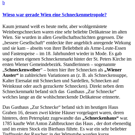
b
Wieso war gerade Wien eine Schneckenmetropole?
Kaum jemand weiß es heute mehr, aber wohlgemästete
Weinbergschnecken waren eine sehr beliebte Delikatesse im alten
Wien. Sie wurden in allen Gesellschaftsschichten gegessen. Die
„bessere Gesellschaft“ entdeckte ihre angeblich anregende Wirkung
und sie kam – abseits von ihrer Beliebtheit als Arme-Leute-Essen
und Fastenspeise – im 18. Jahrhundert wieder in Mode. Es gab
sogar einen eigenen Schneckenmarkt hinter der St. Peters Kirche im
ersten Wiener Gemeindebezirk. Standlerinnen – sogenannte
„
Schneckenweiber
“ – boten hier ihre Schnecken als
„Wiener
Auster“
in zahlreichen Variationen an (z. B. als Schneckensuppe,
Kalter Eiersalat mit Schnecken und Sardellen, Schnecken auf
Weinkraut oder auch gezuckerte Schnecken). Direkt neben dem
Schneckenmarkt befand sich das Gasthaus „Zur Schnecke“
welches lange an die wohlschmeckende Delikatesse erinnerte.
Das Gasthaus „Zur Schnecke“ befand sich im heutigen Haus
Graben 16, dessen zwei kleine Häuser vorgelagert waren, deren
hinteres, dem Petersplatz zugewandte das
„Schneckenhaus“
war.
1785 kaufte Wirt Anton Zahlbruckner das Haus , der dort ebenerdig
und im ersten Stock ein Bierhaus führte. Es war ein sehr beliebter
Treffpunkt der Raucher: in der Wirtsstube wurden kurze