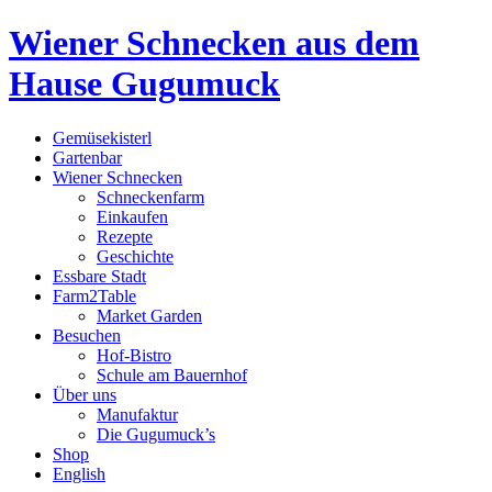
Wiener Schnecken aus dem
Hause Gugumuck
Gemüsekisterl
Gartenbar
Wiener Schnecken
Schneckenfarm
Einkaufen
Rezepte
Geschichte
Essbare Stadt
Farm2Table
Market Garden
Besuchen
Hof-Bistro
Schule am Bauernhof
Über uns
Manufaktur
Die Gugumuck’s
Shop
English