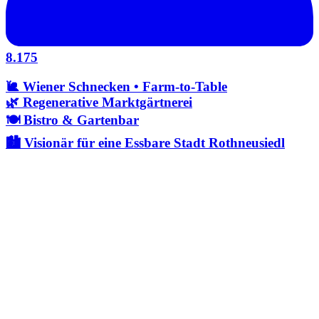
8.175
🐌 Wiener Schnecken • Farm-to-Table
🌿 Regenerative Marktgärtnerei
🍽️ Bistro & Gartenbar
🏙️ Visionär für eine Essbare Stadt Rothneusiedl