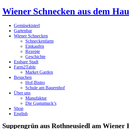
Wiener Schnecken aus dem Ha
Gemüsekisterl
Gartenbar
Wiener Schnecken
Schneckenfarm
Einkaufen
Rezepte
Geschichte
Essbare Stadt
Farm2Table
Market Garden
Besuchen
Hof-Bistro
Schule am Bauernhof
Über uns
Manufaktur
Die Gugumuck’s
Shop
English
Suppengrün aus Rothneusiedl am Wiener