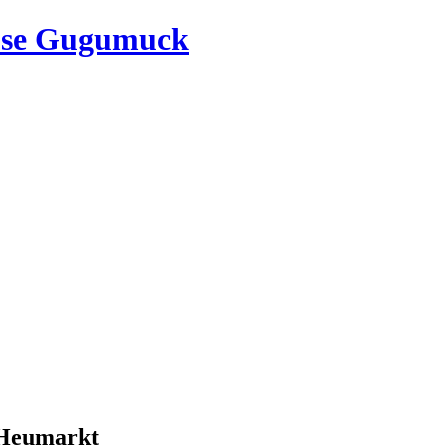
use Gugumuck
 Heumarkt