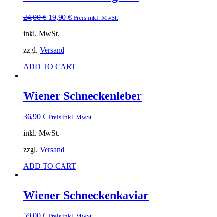
Ursprünglicher
Aktueller
24,00
€
19,90
€
Preis inkl. MwSt.
Preis
Preis
inkl. MwSt.
war:
ist:
24,00 €
19,90 €.
zzgl.
Versand
ADD TO CART
Wiener Schneckenleber
36,90
€
Preis inkl. MwSt.
inkl. MwSt.
zzgl.
Versand
ADD TO CART
Wiener Schneckenkaviar
59,00
€
Preis inkl. MwSt.