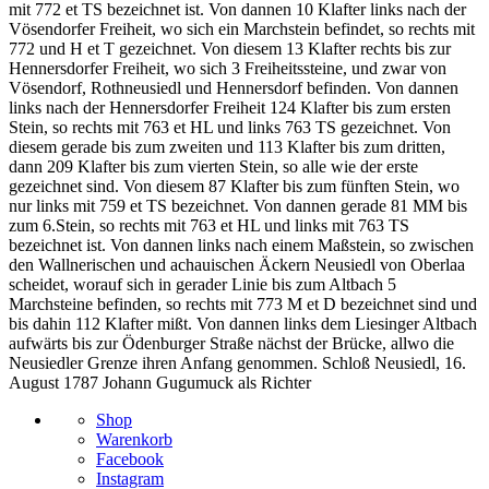
mit 772 et TS bezeichnet ist. Von dannen 10 Klafter links nach der
Vösendorfer Freiheit, wo sich ein Marchstein befindet, so rechts mit
772 und H et T gezeichnet. Von diesem 13 Klafter rechts bis zur
Hennersdorfer Freiheit, wo sich 3 Freiheitssteine, und zwar von
Vösendorf, Rothneusiedl und Hennersdorf befinden. Von dannen
links nach der Hennersdorfer Freiheit 124 Klafter bis zum ersten
Stein, so rechts mit 763 et HL und links 763 TS gezeichnet. Von
diesem gerade bis zum zweiten und 113 Klafter bis zum dritten,
dann 209 Klafter bis zum vierten Stein, so alle wie der erste
gezeichnet sind. Von diesem 87 Klafter bis zum fünften Stein, wo
nur links mit 759 et TS bezeichnet. Von dannen gerade 81 MM bis
zum 6.Stein, so rechts mit 763 et HL und links mit 763 TS
bezeichnet ist. Von dannen links nach einem Maßstein, so zwischen
den Wallnerischen und achauischen Äckern Neusiedl von Oberlaa
scheidet, worauf sich in gerader Linie bis zum Altbach 5
Marchsteine befinden, so rechts mit 773 M et D bezeichnet sind und
bis dahin 112 Klafter mißt. Von dannen links dem Liesinger Altbach
aufwärts bis zur Ödenburger Straße nächst der Brücke, allwo die
Neusiedler Grenze ihren Anfang genommen. Schloß Neusiedl, 16.
August 1787 Johann Gugumuck als Richter
Shop
Warenkorb
Facebook
Instagram