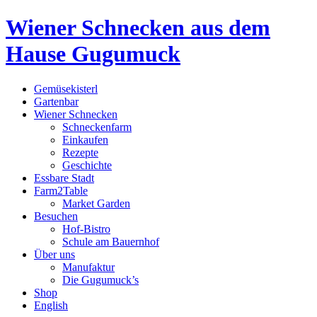
Wiener Schnecken aus dem
Hause Gugumuck
Gemüsekisterl
Gartenbar
Wiener Schnecken
Schneckenfarm
Einkaufen
Rezepte
Geschichte
Essbare Stadt
Farm2Table
Market Garden
Besuchen
Hof-Bistro
Schule am Bauernhof
Über uns
Manufaktur
Die Gugumuck’s
Shop
English