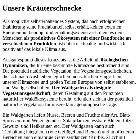
Unsere Kräuterschnecke
Als möglichst selbsterhaltendes System, das nach erfolgreicher
Etablierung seine Fruchtbarkeit selbst erhält, keinen externen
Energieinput benötigt und erhaltungsextensiv ist, dient es dem
Menschen als
produktives Ökosystem mit einer Bandbreite an
verschiedenen Produkten
, ist dabei nachhaltig und wirkt sich
positiv auf das lokale Klima aus.
Ausgangspunkt dieses Konzepts ist die Arbeit mit
ökologischen
Dynamiken
, die für eine bestimmte Klimazone bestimmend sind.
Die potentiell natürliche Vegetation, die Vegetationsgesellschaften,
die sich nach Ausbleiben jeglichen menschlichen Eingriffs in
unserer Klimazone und großen Teilen Europas von selbst etablieren,
sind Waldgesellschaften.
Der Waldgarten als designte
Vegetationsgesellschaft
, deren Gestaltung auf den Prinzipien
natürlicher Waldökosysteme beruht, orientiert sich an der potentiell
natürliche Vegetation für unsere klimageographische Lage.
Ein Waldgarten liefert Nüsse, Beeren und Früchte aller Art, Blatt-,
Sprossen- und Wurzelgemüse, Salatpflanzen, essbare Blüten, Pilze,
Gewürz- und Heilkräuter, etc. Der Waldgarten kann auch
Tierhaltung integrieren (wie Geflügel und Bienen) und in offeneren
Bereichen auch einjährige Gemüsepflanzen (Kürbis, Zucchini)