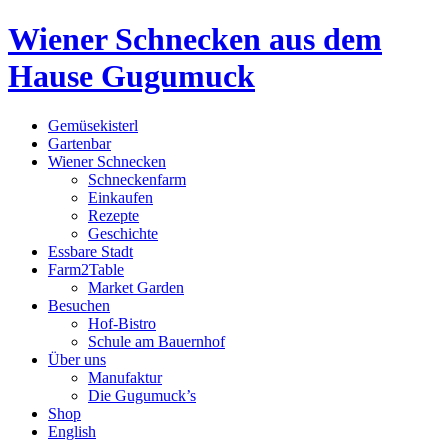
Wiener Schnecken aus dem
Hause Gugumuck
Gemüsekisterl
Gartenbar
Wiener Schnecken
Schneckenfarm
Einkaufen
Rezepte
Geschichte
Essbare Stadt
Farm2Table
Market Garden
Besuchen
Hof-Bistro
Schule am Bauernhof
Über uns
Manufaktur
Die Gugumuck’s
Shop
English