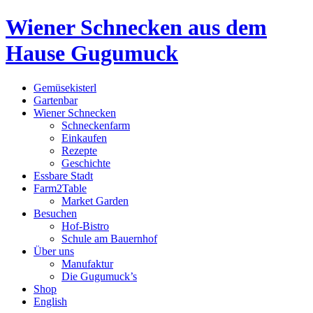
Wiener Schnecken aus dem
Hause Gugumuck
Gemüsekisterl
Gartenbar
Wiener Schnecken
Schneckenfarm
Einkaufen
Rezepte
Geschichte
Essbare Stadt
Farm2Table
Market Garden
Besuchen
Hof-Bistro
Schule am Bauernhof
Über uns
Manufaktur
Die Gugumuck’s
Shop
English