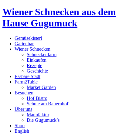
Wiener Schnecken aus dem
Hause Gugumuck
Gemüsekisterl
Gartenbar
Wiener Schnecken
Schneckenfarm
Einkaufen
Rezepte
Geschichte
Essbare Stadt
Farm2Table
Market Garden
Besuchen
Hof-Bistro
Schule am Bauernhof
Über uns
Manufaktur
Die Gugumuck’s
Shop
English