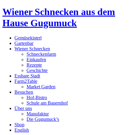
Wiener Schnecken aus dem
Hause Gugumuck
Gemüsekisterl
Gartenbar
Wiener Schnecken
Schneckenfarm
Einkaufen
Rezepte
Geschichte
Essbare Stadt
Farm2Table
Market Garden
Besuchen
Hof-Bistro
Schule am Bauernhof
Über uns
Manufaktur
Die Gugumuck’s
Shop
English