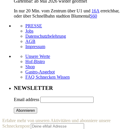
Gartenbar: ab Mai 2026 wieder geöffnet
In nur 20 Min. vom Zentrum über U1 und
16A
erreichbar,
oder über Schnellbahn stadtion Blumental
S60
PRESSE
Jobs
Datenschutzbelehrung
AGB
Impressum
Unsere Werte
Hof-Bistro
Shop
Gastro-Angebot
FAQ Schnecken Wissen
NEWSLETTER
Email address
Erfahre mehr von unseren Aktivitäten und abonniere unsere
Schneckenpost