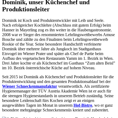
Dominik, unser Küchenchef und
Produktionsleiter
Dominik ist Koch und Produktentwickler mit Leib und Seele.
Nach erfolgreicher Kochlehre (Abschluss mit gutem Erfolg) beim
Hanner in Mayerling zog es ihn weiter in die Haubengastronomie.
2008 war er Sieger des renommierten Lehrlingswettbewerbs Amuse
Bouche und zählte zu den Finalisten beim Lehrlingswettbewerb
Rookie of the Year. Seine besondere Handschrift verfeinerte
Dominik über mehrere Jahre als Jungkoch im Stadtgasthaus
Eisvogel im Wiener Prater und später als Chef de Partie beim
Aufbau des vegetarischen Restaurants Yamm im 1. Bezirk in Wien.
Drei Jahre kochte er als Küchenchef im Gasthaus “Zum alten Beisl”
im 10. Bezirk österreichische Küche auf hohem Niveau.
Seit 2015 ist Dominik als Küchenchef und Produktionsleiter für die
Produktentwicklung und den gesamten Produktionsablauf bei der
Wiener Schneckenmanufaktur
verantwortlich. Als zertifizierte
Hygienemanager der TÜV Austria Akademie Wien ist er auch für
die strengen Hygienestandards in unserem Betrieb zuständig. Seine
besondere Leidenschaft fürs Kochen zeigt er an einigen
ausgewählten Tagen im Monat in unserem
Hof-Bistro
, wo er ganz
besondere mehrgängige Schneckenmenüs kreiert und zubereitet.