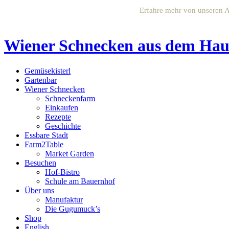
Erfahre mehr von unseren A
Wiener Schnecken aus dem Ha
Gemüsekisterl
Gartenbar
Wiener Schnecken
Schneckenfarm
Einkaufen
Rezepte
Geschichte
Essbare Stadt
Farm2Table
Market Garden
Besuchen
Hof-Bistro
Schule am Bauernhof
Über uns
Manufaktur
Die Gugumuck’s
Shop
English